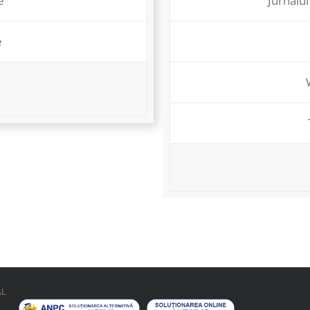
e
Jurnalul
e
AL