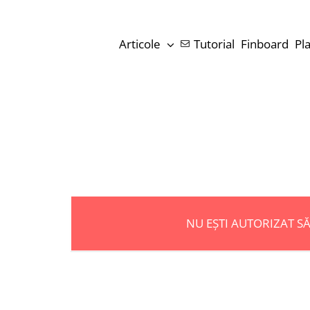
Skip
to
Articole
Tutorial
Finboard
Pl
content
NU EȘTI AUTORIZAT S