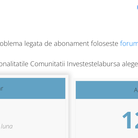
roblema legata de abonament foloseste
forum
ionalitatile Comunitatii Investestelabursa ale
ar
A
1
luna