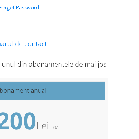
Forgot Password
arul de contact
ge unul din abonamentele de mai jos
bonament anual
200
Lei
an