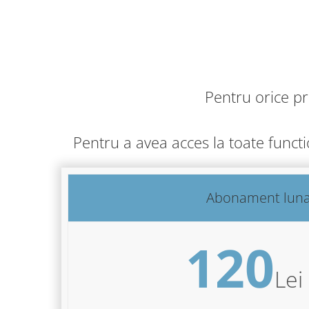
Pentru orice p
Pentru a avea acces la toate funct
Abonament lun
120
Lei