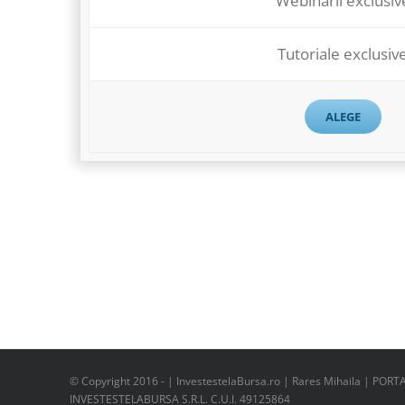
Webinarii exclusiv
Tutoriale exclusiv
ALEGE
© Copyright 2016 -
| InvestestelaBursa.ro | Rares Mihaila | PORT
INVESTESTELABURSA S.R.L. C.U.I. 49125864