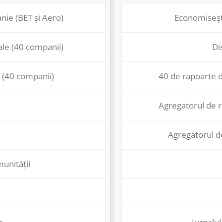
nie (BET și Aero)
Economisești
ale (40 companii)
Di
 (40 companii)
40 de rapoarte d
Agregatorul de r
Agregatorul d
munității