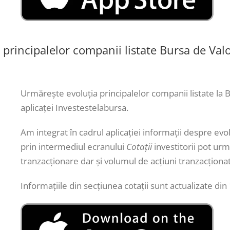
e principalelor companii listate Bursa de Val
Urmărește evoluția principalelor companii listate la 
aplicaței Investestelabursa.
Am integrat în cadrul aplicației informații despre evol
prin intermediul ecranului
Cotații
investitorii pot urm
tranzacționare dar și volumul de acțiuni tranzacționa
Informațiile din secțiunea cotații sunt actualizate din