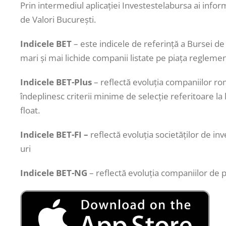
Prin intermediul aplicației Investestelabursa ai informa
de Valori București.
Indicele BET
– este indicele de referință a Bursei de 
mari și mai lichide companii listate pe piața reglemen
Indicele BET-Plus
– reflectă evoluția companiilor ro
îndeplinesc criterii minime de selecție referitoare la li
float.
Indicele BET-FI –
reflectă evoluția societăților de inv
uri
Indicele BET-NG
– reflectă evoluția companiilor de 