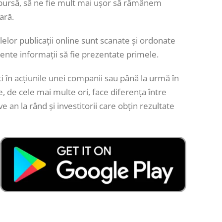
la bursă, să ne fie mult mai ușor să rămânem
ară.
palelor publicații online sunt scanate și ordonate
cente informații să fie prezentate primele.
 în acțiunile unei companii sau până la urmă în
, de cele mai multe ori, face diferența între
 an la rând și investitorii care obțin rezultate