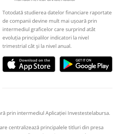
Totodată studierea datelor financiare raportate
de companii devine mult mai ușoară prin
intermediul graficelor care surprind atât
evoluția principalilor indicatori la nivel
trimestrial cât și la nivel anual.
ară prin intermediul Aplicației Investestelabursa.
are centralizează principalele titluri din presa