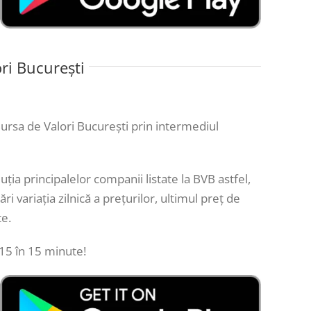
ori București
Bursa de Valori București prin intermediul
uția principalelor companii listate la BVB astfel,
ări variația zilnică a prețurilor, ultimul preț de
te.
 15 în 15 minute!