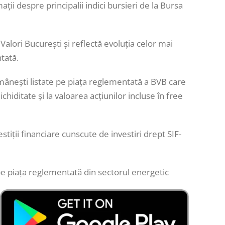
ții despre principalii indici bursieri de la Bursa
Valori București și reflectă evoluția celor mai
tată.
mânești listate pe piața reglementată a BVB care
chiditate și la valoarea acțiunilor incluse în free
estiții financiare cunscute de investiri drept SIF-
pe piața reglementată din sectorul energetic