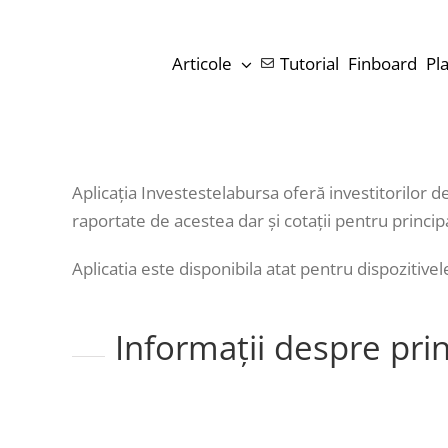
Skip
to
Articole
Tutorial
Finboard
Pl
content
Aplicația Investestelabursa oferă investitorilor d
raportate de acestea dar și cotații pentru princip
Aplicatia este disponibila atat pentru dispozitivel
Informații despre princ