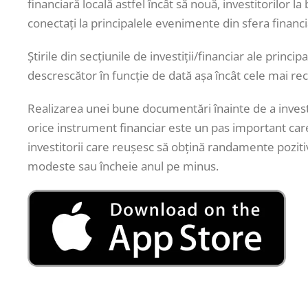
financiară locală astfel încât să nouă, investitorilor 
conectați la principalele evenimente din sfera financi
Știrile din secțiunile de investiții/financiar ale princi
descrescător în funcție de dată așa încât cele mai re
Realizarea unei bune documentări înainte de a investi
orice instrument financiar este un pas important care
investitorii care reușesc să obțină randamente pozitive
modeste sau încheie anul pe minus.