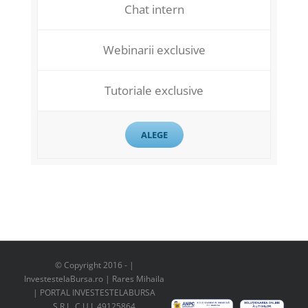
Chat intern
Webinarii exclusive
Tutoriale exclusive
ALEGE
© Copyright 2016 -
|
InvestestelaBursa.ro | Rares Mihaila
| PORTAL INVESTESTELABURSA
S.R.L. C.U.I. 49125864