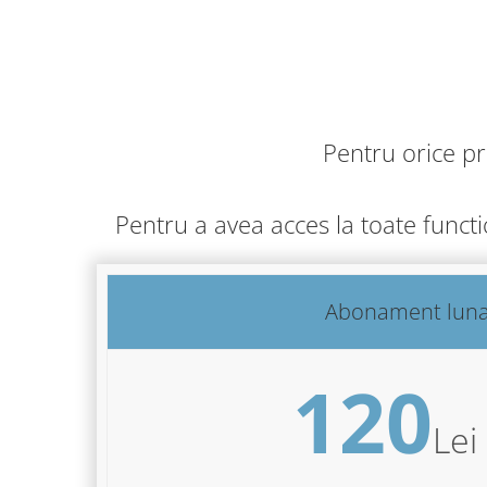
Pentru orice p
Pentru a avea acces la toate funct
Abonament lun
120
Lei