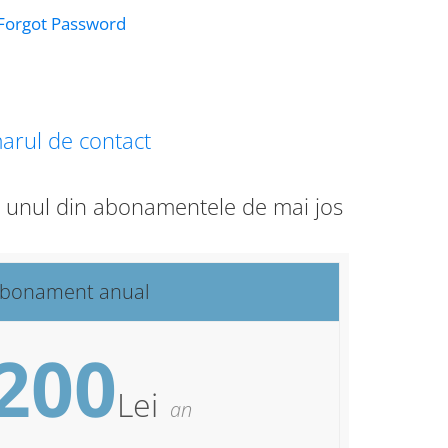
Forgot Password
arul de contact
ge unul din abonamentele de mai jos
bonament anual
200
Lei
an