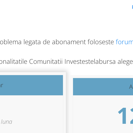
roblema legata de abonament foloseste
forum
ionalitatile Comunitatii Investestelabursa ale
ar
A
1
luna