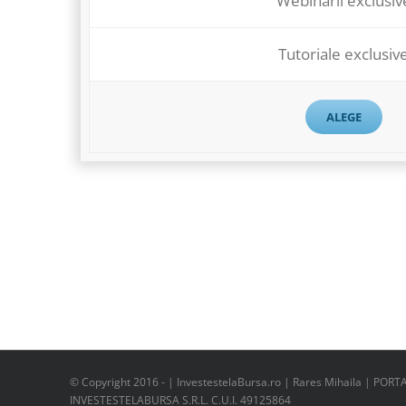
Webinarii exclusiv
Tutoriale exclusiv
ALEGE
© Copyright 2016 -
| InvestestelaBursa.ro | Rares Mihaila | PORT
INVESTESTELABURSA S.R.L. C.U.I. 49125864