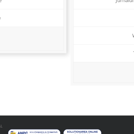
e
Jurnalul
e
AL