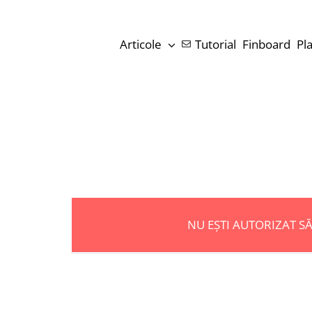
Skip
to
Articole
Tutorial
Finboard
Pl
content
NU EȘTI AUTORIZAT S