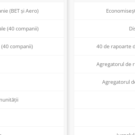
nie (BET și Aero)
Economisești
ale (40 companii)
Di
 (40 companii)
40 de rapoarte d
Agregatorul de r
Agregatorul d
munității