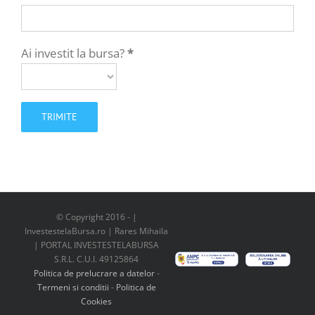
Ai investit la bursa?
*
© Copyright 2016 -
|
InvestestelaBursa.ro | Rares Mihaila
| PORTAL INVESTESTELABURSA
S.R.L. C.U.I. 49125864
Politica de prelucrare a datelor
-
Termeni si conditii
-
Politica de
Cookies