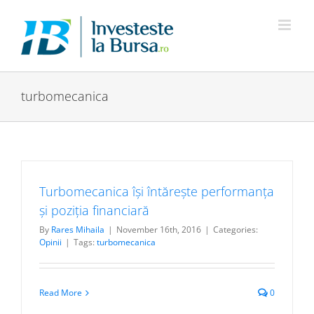
Skip
to
content
turbomecanica
Turbomecanica își întărește performanța
și poziția financiară
By
Rares Mihaila
|
November 16th, 2016
|
Categories:
Opinii
|
Tags:
turbomecanica
Read More
0