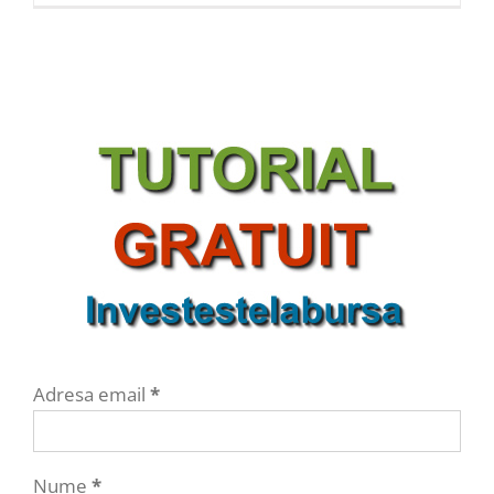
Adresa email
*
Nume
*