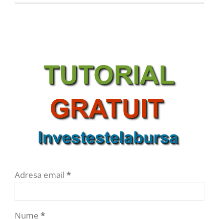
Adresa email
*
Nume
*