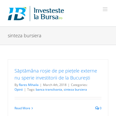
Skip
to
content
sinteza bursiera
Săptămâna roșie de pe piețele externe
nu sperie investitorii de la București
By
Rares Mihaila
|
March 4th, 2018
|
Categories:
Opinii
|
Tags:
banca transilvania
,
sinteza bursiera
Read More
0