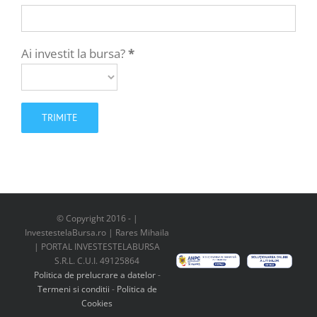
Ai investit la bursa?
*
© Copyright 2016 -
|
InvestestelaBursa.ro | Rares Mihaila
| PORTAL INVESTESTELABURSA
S.R.L. C.U.I. 49125864
Politica de prelucrare a datelor
-
Termeni si conditii
-
Politica de
Cookies