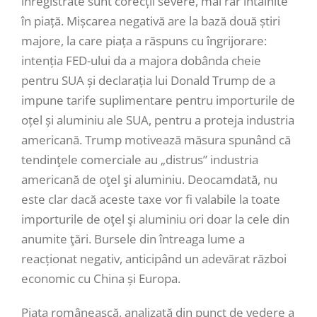
înregistrate sunt corecții severe, mai rar întâlnite
în piață. Mișcarea negativă are la bază două știri
majore, la care piața a răspuns cu îngrijorare:
intenția FED-ului da a majora dobânda cheie
pentru SUA și declarația lui Donald Trump de a
impune tarife suplimentare pentru importurile de
oțel și aluminiu ale SUA, pentru a proteja industria
americană. Trump motivează măsura spunând că
tendinţele comerciale au „distrus” industria
americană de oţel şi aluminiu. Deocamdată, nu
este clar dacă aceste taxe vor fi valabile la toate
importurile de oţel şi aluminiu ori doar la cele din
anumite ţări. Bursele din întreaga lume a
reacționat negativ, anticipând un adevărat război
economic cu China și Europa.
Piața românească, analizată din punct de vedere a