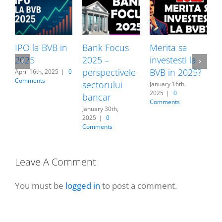
IPO la BVB in
Bank Focus
Merita sa
P
2025
2025 –
investesti la
perspectivele
BVB in 2025?
d
April 16th, 2025
|
0
Comments
sectorului
f
January 16th,
2025
|
0
bancar
l
Comments
January 30th,
N
2025
|
0
2
Comments
C
Leave A Comment
You must be
logged in
to post a comment.