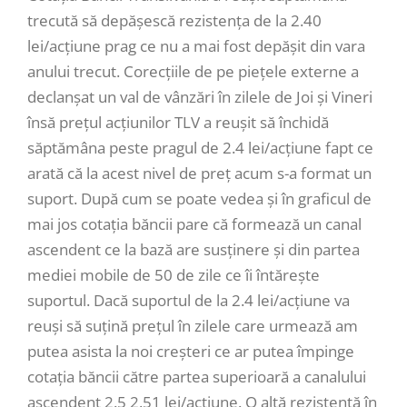
trecută să depășescă rezistența de la 2.40
lei/acțiune prag ce nu a mai fost depășit din vara
anului trecut. Corecțiile de pe piețele externe a
declanșat un val de vânzări în zilele de Joi și Vineri
însă prețul acțiunilor TLV a reușit să închidă
săptămâna peste pragul de 2.4 lei/acțiune fapt ce
arată că la acest nivel de preț acum s-a format un
suport. După cum se poate vedea și în graficul de
mai jos cotația băncii pare că formează un canal
ascendent ce la bază are susținere și din partea
mediei mobile de 50 de zile ce îi întărește
suportul. Dacă suportul de la 2.4 lei/acțiune va
reuși să suțină prețul în zilele care urmează am
putea asista la noi creșteri ce ar putea împinge
cotația băncii către partea superioară a canalului
ascendent 2.5 2.51 lei/acțiune. O altă rezistență în