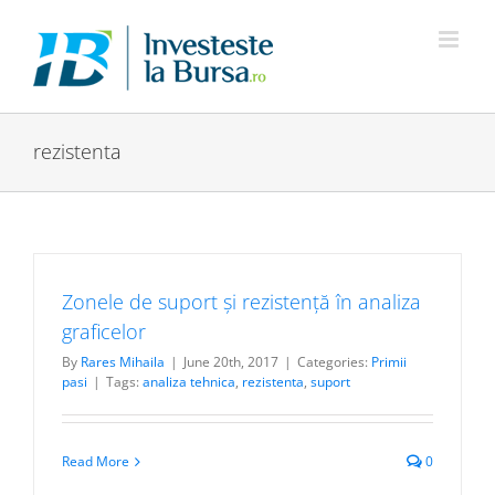
Skip
to
content
rezistenta
Zonele de suport și rezistență în analiza
graficelor
By
Rares Mihaila
|
June 20th, 2017
|
Categories:
Primii
pasi
|
Tags:
analiza tehnica
,
rezistenta
,
suport
Read More
0