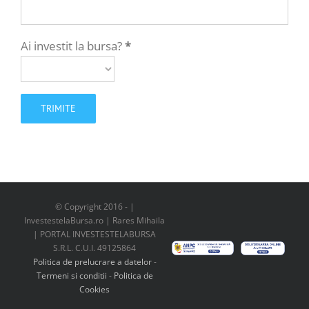
Ai investit la bursa?
*
© Copyright 2016 -
|
InvestestelaBursa.ro | Rares Mihaila
| PORTAL INVESTESTELABURSA
S.R.L. C.U.I. 49125864
Politica de prelucrare a datelor
-
Termeni si conditii
-
Politica de
Cookies