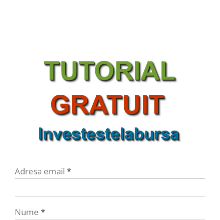
Adresa email
*
Nume
*