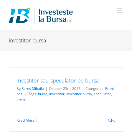
Skip
to
content
investitor bursa
Investitor sau speculator pe bursă
By
Rares Mihaila
|
October 25th, 2017
|
Categories:
Primii
pasi
|
Tags:
bursa
,
investitor
,
investitor bursa
,
speculator
,
trader
Read More
0