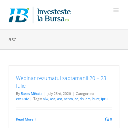
Skip
to
content
asc
Webinar rezumatul saptamanii 20 – 23
Iulie
By
Rares Mihaila
|
July 23rd, 2026
|
Categories:
exclusiv
|
Tags:
alw
,
asc
,
ast
,
bento
,
cc
,
dn
,
em
,
hunt
,
ipru
Read More
0