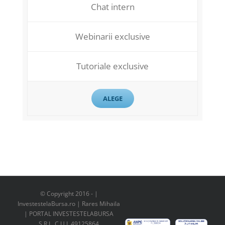
Chat intern
Webinarii exclusive
Tutoriale exclusive
ALEGE
© Copyright 2016 -
|
InvestestelaBursa.ro | Rares Mihaila
| PORTAL INVESTESTELABURSA
S.R.L. C.U.I. 49125864