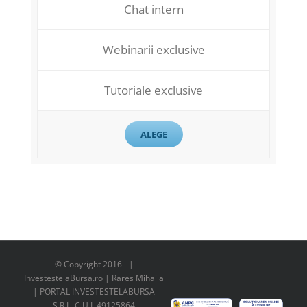
Chat intern
Webinarii exclusive
Tutoriale exclusive
ALEGE
© Copyright 2016 -
|
InvestestelaBursa.ro | Rares Mihaila
| PORTAL INVESTESTELABURSA
S.R.L. C.U.I. 49125864