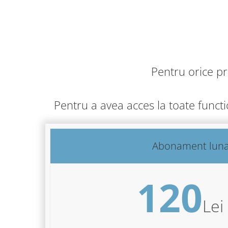
Pentru orice p
Pentru a avea acces la toate funct
Abonament lun
120
Lei