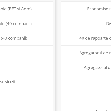
nie (BET și Aero)
Economisești
ale (40 companii)
Di
 (40 companii)
40 de rapoarte d
Agregatorul de r
Agregatorul d
munității