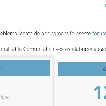
roblema legata de abonament foloseste
forum
ionalitatile Comunitatii Investestelabursa ale
ar
A
1
luna