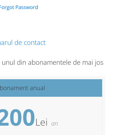
Forgot Password
arul de contact
ge unul din abonamentele de mai jos
bonament anual
200
Lei
an