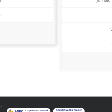
e
Jurnalul
e
AL