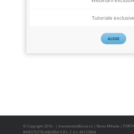
Webinarii exclusiv
Tutoriale exclusiv
ALEGE
© Copyright 2016 -
| InvestestelaBursa.ro | Rares Mihaila | PORT
INVESTESTELABURSA S.R.L. C.U.I. 49125864