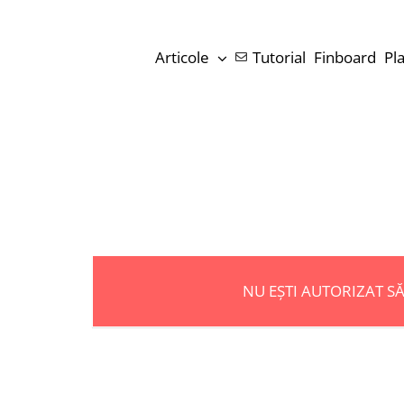
Skip
to
Articole
Tutorial
Finboard
Pl
content
NU EȘTI AUTORIZAT S