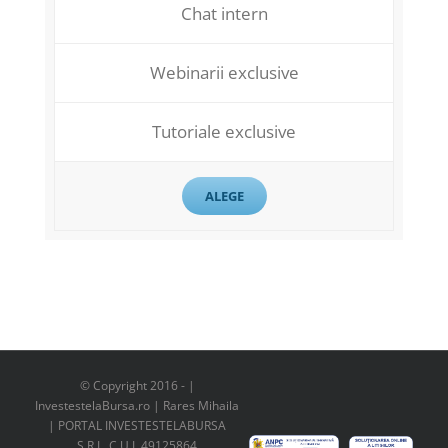
Chat intern
Webinarii exclusive
Tutoriale exclusive
ALEGE
© Copyright 2016 -
|
InvestestelaBursa.ro | Rares Mihaila
| PORTAL INVESTESTELABURSA
S.R.L. C.U.I. 49125864