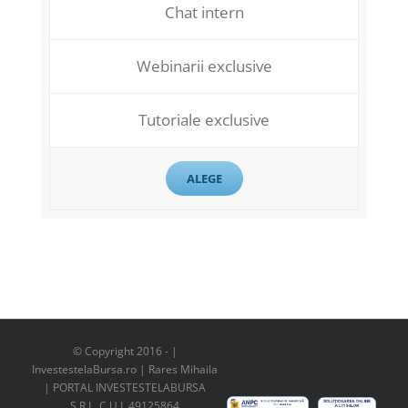
Chat intern
Webinarii exclusive
Tutoriale exclusive
ALEGE
© Copyright 2016 -
|
InvestestelaBursa.ro | Rares Mihaila
| PORTAL INVESTESTELABURSA
S.R.L. C.U.I. 49125864