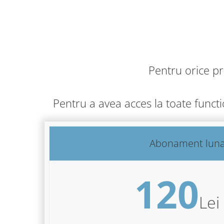
Pentru orice p
Pentru a avea acces la toate funct
Abonament lun
120
Lei