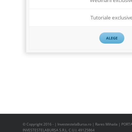
Webinarii exclusiv
Tutoriale exclusiv
ALEGE
© Copyright 2016 -
| InvestestelaBursa.ro | Rares Mihaila | PORT
INVESTESTELABURSA S.R.L. C.U.I. 49125864