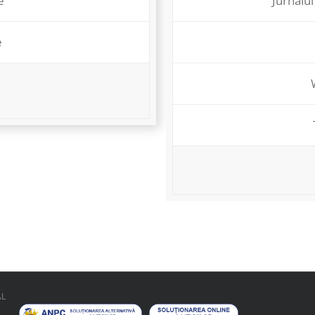
e
Jurnalul
e
AL