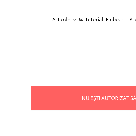
Skip
to
Articole
Tutorial
Finboard
Pl
content
NU EȘTI AUTORIZAT S