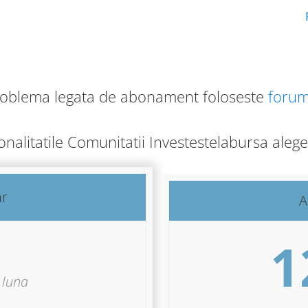
roblema legata de abonament foloseste
forum
ionalitatile Comunitatii Investestelabursa ale
ar
A
1
luna