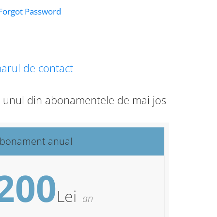
Forgot Password
arul de contact
ge unul din abonamentele de mai jos
bonament anual
200
Lei
an