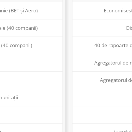
nie (BET și Aero)
Economisești
ale (40 companii)
Di
 (40 companii)
40 de rapoarte d
Agregatorul de r
Agregatorul d
munității