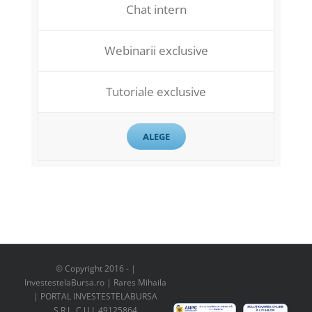
Chat intern
Webinarii exclusive
Tutoriale exclusive
ALEGE
© Copyright 2016 -
|
InvestestelaBursa.ro | Rares Mihaila
| PORTAL INVESTESTELABURSA
S.R.L. C.U.I. 49125864