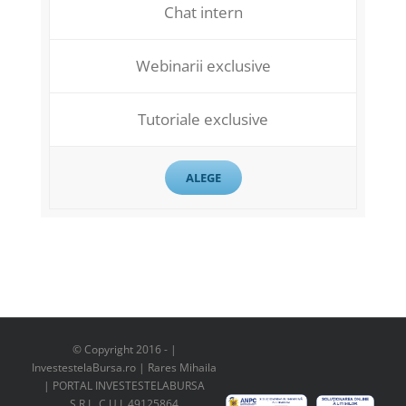
Chat intern
Webinarii exclusive
Tutoriale exclusive
ALEGE
© Copyright 2016 -
|
InvestestelaBursa.ro | Rares Mihaila
| PORTAL INVESTESTELABURSA
S.R.L. C.U.I. 49125864