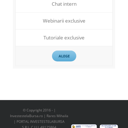
Chat intern
Webinarii exclusive
Tutoriale exclusive
ALEGE
© Copyright 2016 -
|
InvestestelaBursa.ro | Rares Mihaila
| PORTAL INVESTESTELABURSA
S.R.L. C.U.I. 49125864