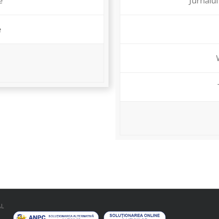
e
Jurnalul
e
AL