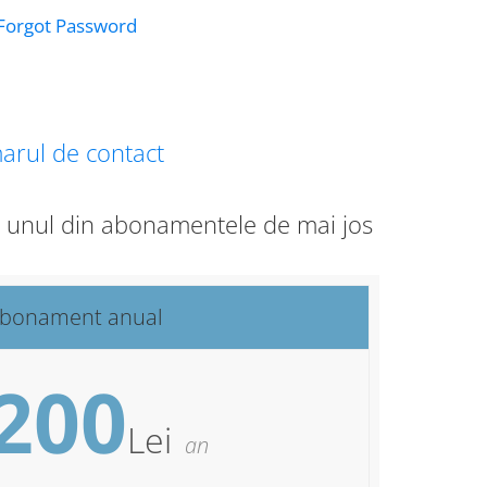
Forgot Password
arul de contact
ge unul din abonamentele de mai jos
bonament anual
200
Lei
an