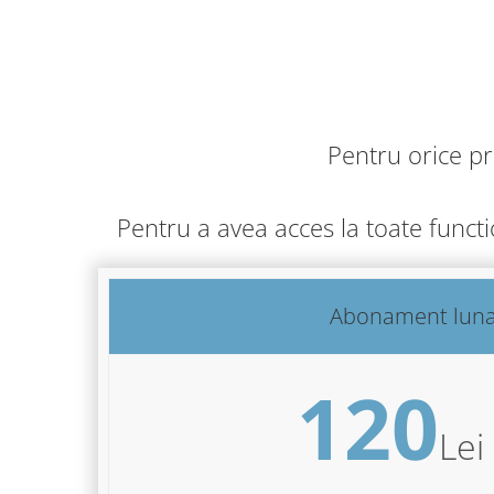
Pentru orice p
Pentru a avea acces la toate funct
Abonament lun
120
Lei