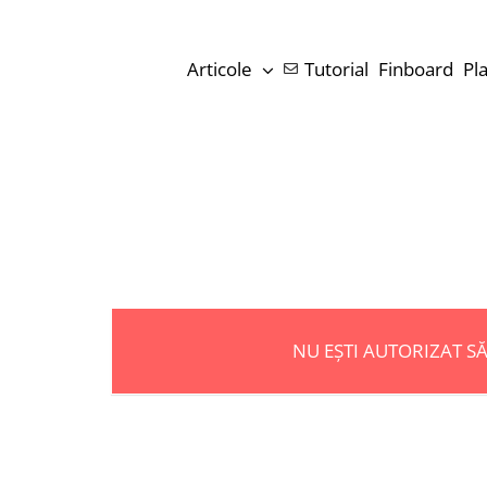
Skip
to
Articole
Tutorial
Finboard
Pl
content
NU EȘTI AUTORIZAT S