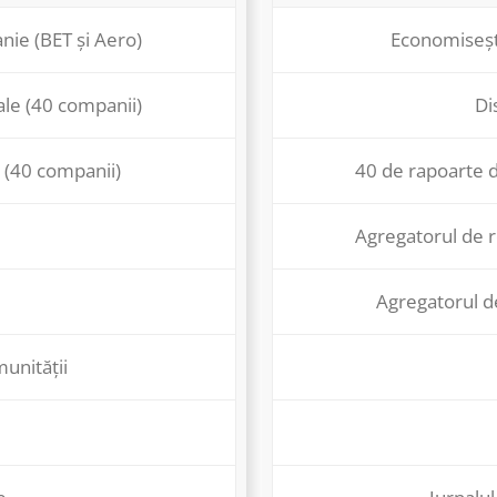
nie (BET și Aero)
Economisești
ale (40 companii)
Di
 (40 companii)
40 de rapoarte d
Agregatorul de r
Agregatorul d
munității