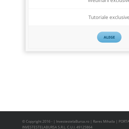
Webinarii exclusiv
Tutoriale exclusiv
ALEGE
© Copyright 2016 -
| InvestestelaBursa.ro | Rares Mihaila | PORT
INVESTESTELABURSA S.R.L. C.U.I. 49125864