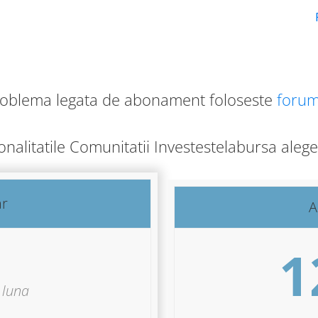
roblema legata de abonament foloseste
forum
ionalitatile Comunitatii Investestelabursa ale
ar
A
1
luna