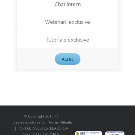
Chat intern
Webinarii exclusive
Tutoriale exclusive
ALEGE
© Copyright 2016 -
|
InvestestelaBursa.ro | Rares Mihaila
| PORTAL INVESTESTELABURSA
S.R.L. C.U.I. 49125864