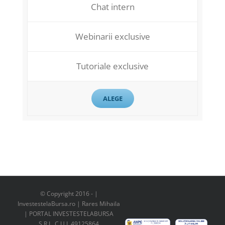
Chat intern
Webinarii exclusive
Tutoriale exclusive
ALEGE
© Copyright 2016 -
|
InvestestelaBursa.ro | Rares Mihaila
| PORTAL INVESTESTELABURSA
S.R.L. C.U.I. 49125864