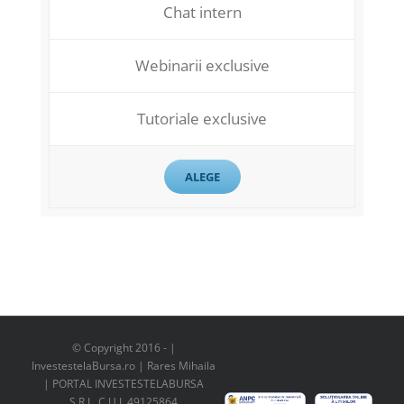
Chat intern
Webinarii exclusive
Tutoriale exclusive
ALEGE
© Copyright 2016 -
|
InvestestelaBursa.ro | Rares Mihaila
| PORTAL INVESTESTELABURSA
S.R.L. C.U.I. 49125864